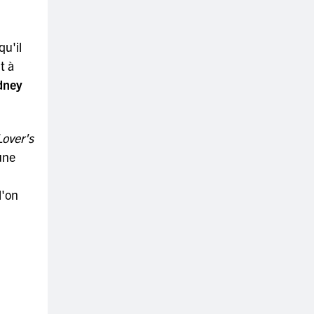
qu'il
t à
dney
Lover's
une
l'on