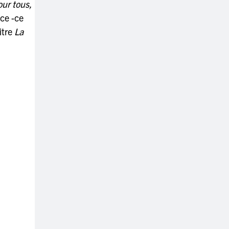
our tous,
nce -ce
itre
La