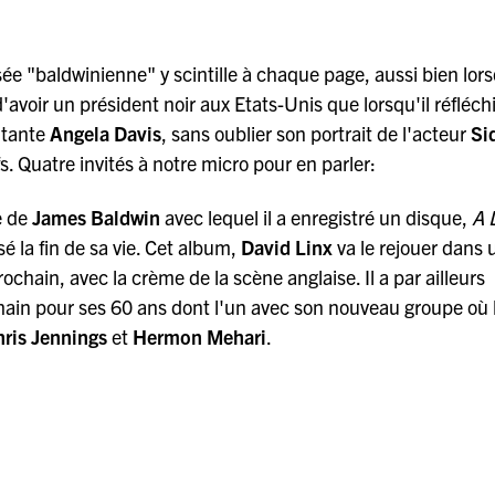
sée "baldwinienne" y scintille à chaque page, aussi bien lors
'avoir un président noir aux Etats-Unis que lorsqu'il réfléchi
litante
Angela Davis
, sans oublier son portrait de l'acteur
Si
ifs. Quatre invités à notre micro pour en parler:
e de
James Baldwin
avec lequel il a enregistré un disque,
A 
é la fin de sa vie. Cet album,
David Linx
va le rejouer dans 
chain, avec la crème de la scène anglaise. Il a par ailleurs
chain pour ses 60 ans dont l'un avec son nouveau groupe où 
ris Jennings
et
Hermon Mehari
.