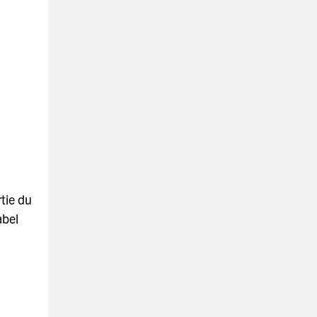
rtie du
abel