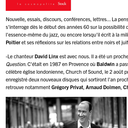
Nouvelle, essais, discours, conférences, lettres... La pen
s'interroge dès le début des années 60 sur la possibilité d
l'essence-même du jazz, ou encore lorsqu'il écrit à la mi
Poitier
et ses réflexions sur les relations entre noirs et ju
-Le chanteur
David Linx
est avec nous. Il a été un proch
Question
. C'était en 1987 en Provence où
Baldwin
a pass
célèbre église londonienne, Church of Sound, le 2 août pro
enregistré deux nouveaux disques qui sortiront l'an pro
retrouve notamment
Grégory Privat
,
Arnaud Dolmen
,
Ch