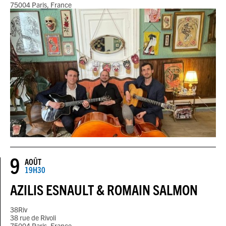
75004 Paris, France
9
AOÛT
19H30
AZILIS ESNAULT & ROMAIN SALMON
38Riv
38 rue de Rivoli
75004 Paris, France