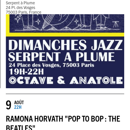
Serpent à Plume
24 Pl. des Vosges
75003 Paris, France
9
AOÛT
22H
RAMONA HORVATH "POP TO BOP : THE
BEATLES"