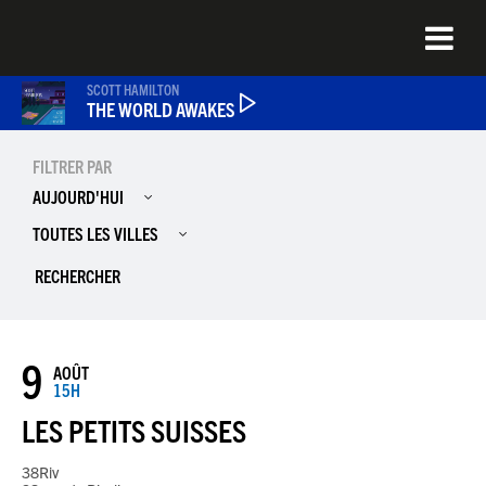
Aller
au
contenu
principal
SCOTT HAMILTON
THE WORLD AWAKES
FILTRER PAR
ÉMISSIONS
AUJOURD'HUI
TOUTES LES VILLES
NEWS
QUEL ÉTAIT CE TITRE ?
9
AOÛT
15H
JAZZENDA
LES PETITS SUISSES
38Riv