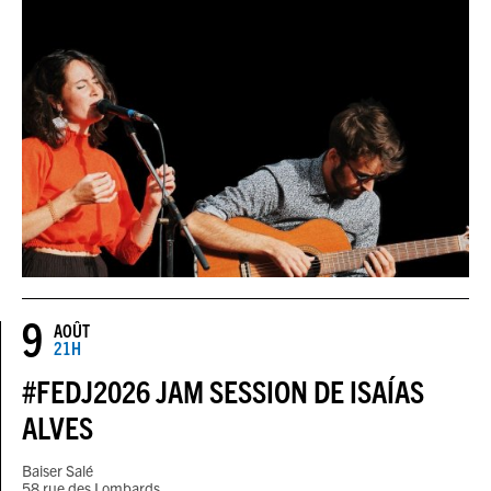
9
AOÛT
21H
#FEDJ2026 JAM SESSION DE ISAÍAS
ALVES
Baiser Salé
58 rue des Lombards