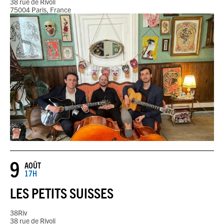
38 rue de Rivoli
JEU DU JOUR
75004 Paris, France
ESPACE
PREMIUM
9
AOÛT
17H
LES PETITS SUISSES
38Riv
38 rue de Rivoli