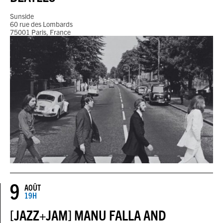
Sunside
60 rue des Lombards
75001 Paris, France
9
AOÛT
19H
[JAZZ+JAM] MANU FALLA AND