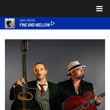
Aller
au
contenu
principal
NINA SIMONE
FINE AND MELLOW
ÉMISSIONS
NEWS
QUEL ÉTAIT CE TITRE ?
JAZZENDA