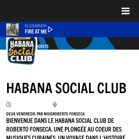
Aller
au
contenu
principal
ELLEN BIRATH
FIRE AT ME
TOUS LES PODCASTS
ÉMISSIONS
NEWS
HABANA SOCIAL CLUB
QUEL ÉTAIT CE TITRE ?
DEUX VENDREDIS PAR MOIS
ROBERTO FONSECA
JAZZENDA
BIENVENUE DANS LE HABANA SOCIAL CLUB DE
ROBERTO FONSECA. UNE PLONGÉE AU COEUR DES
MUSIQUES CUBAINES. UN VOYAGE DANS L'HISTOIRE,