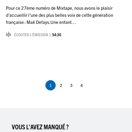
Pour ce 27ème numéro de Mixtape, nous avons le plaisir
d'accueillir l'une des plus belles voix de cette génération
française : Maë Defays.Une enfant…
ÉCOUTER L’ÉMISSION
54:30
Pagination
1
2
3
4
Page
Page
Page
Page
courante
VOUS L'AVEZ MANQUÉ ?