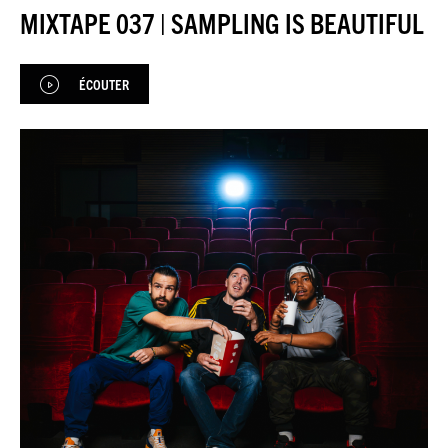
JEU DU JOUR
MIXTAPE 037 | SAMPLING IS BEAUTIFUL
ESPACE
PREMIUM
ÉCOUTER