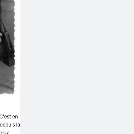
 C'est en
 depuis la
rés à