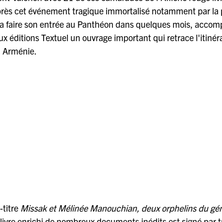
 après cet événement tragique immortalisé notamment par la 
a faire son entrée au Panthéon dans quelques mois, acco
x éditions Textuel un ouvrage important qui retrace l'itinéra
n Arménie.
-titre
Missak et Mélinée Manouchian, deux orphelins du gé
livre enrichi de nombreux documents inédits est signé par t