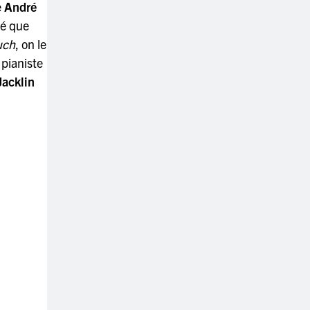
e
André
cé que
uch
, on le
pianiste
Jacklin