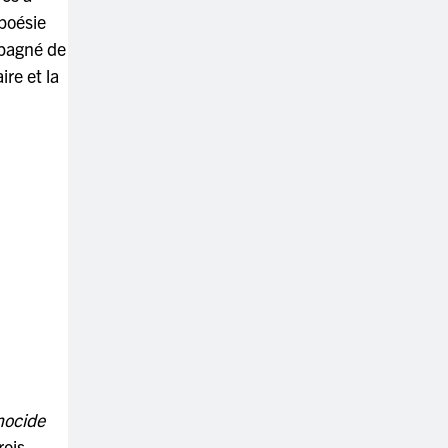
poésie
mpagné de
ire et la
nocide
rois