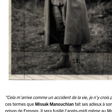
"Cela m'arrive comme un accident de la vie, je n'y crois pa
ces termes que
Missak Manouchian
fait ses adieux à s
prison de Fresnes. Il sera fusillé l'après-midi même au M