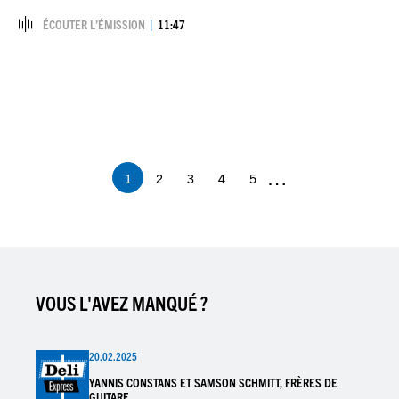
ÉCOUTER L’ÉMISSION
11:47
Pagination
…
1
2
3
4
5
Page
Page
Page
Page
Page
courante
VOUS L'AVEZ MANQUÉ ?
20.02.2025
YANNIS CONSTANS ET SAMSON SCHMITT, FRÈRES DE
GUITARE