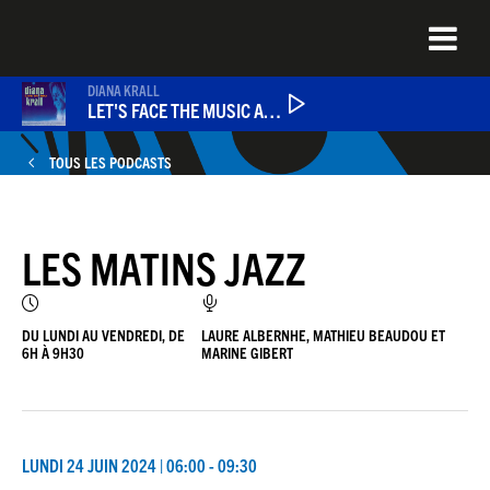
Aller
au
contenu
principal
DIANA KRALL
LET'S FACE THE MUSIC AND DANCE
TOUS LES PODCASTS
ÉMISSIONS
LES MATINS JAZZ
NEWS
QUEL ÉTAIT CE TITRE ?
DU LUNDI AU VENDREDI, DE
LAURE ALBERNHE, MATHIEU BEAUDOU ET
6H À 9H30
MARINE GIBERT
JAZZENDA
LUNDI 24 JUIN 2024 | 06:00 - 09:30