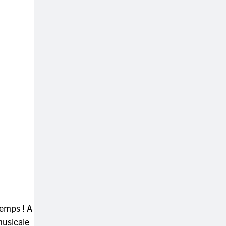
temps ! A
musicale