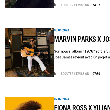
ÉCOUTER L’ÉMISSION
54:07
03.04.2024
MARVIN PARKS X JO
Son nouvel album "1978" sort le 5 
José James revient avec un projet à 
ÉCOUTER L’ÉMISSION
07:39
07.02.2024
FIONA ROSS X YILIA