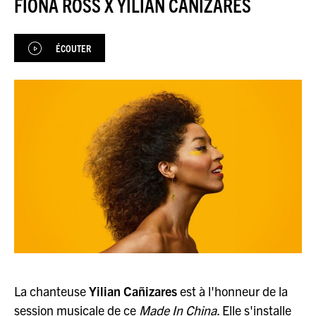
FIONA ROSS X YILIAN CAÑIZARES
JEU DU JOUR
ÉCOUTER
ESPACE
PREMIUM
La chanteuse
Yilian Cañizares
est à l'honneur de la
session musicale de ce
Made In China.
Elle s'installe