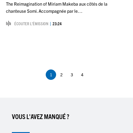
The Reimagination of Miriam Makeba aux côtés de la
chanteuse Somi. Accompagnée par le…
ÉCOUTER L’ÉMISSION
23:24
Pagination
1
2
3
4
Page
Page
Page
Page
courante
VOUS L'AVEZ MANQUÉ ?