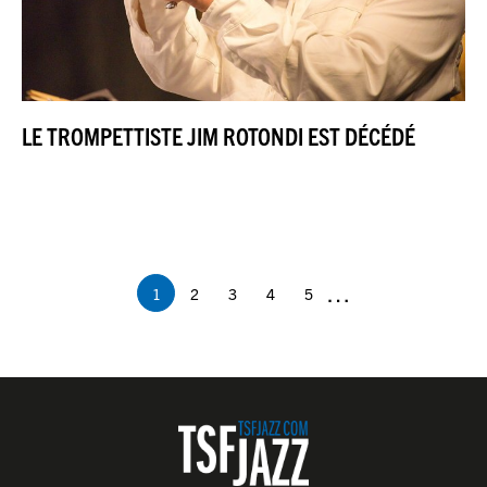
LE TROMPETTISTE JIM ROTONDI EST DÉCÉDÉ
Pagination
…
1
2
3
4
5
Page
Page
Page
Page
Page
courante