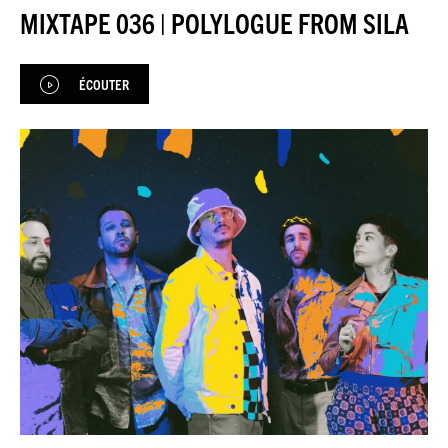
JEU DU JOUR
MIXTAPE 036 | POLYLOGUE FROM SILA
ESPACE
PREMIUM
ÉCOUTER