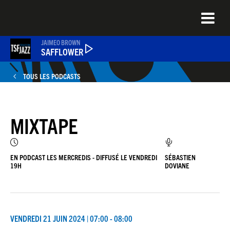
Aller
au
contenu
principal
JAIMEO BROWN
SAFFLOWER
TOUS LES PODCASTS
ÉMISSIONS
MIXTAPE
NEWS
QUEL ÉTAIT CE TITRE ?
EN PODCAST LES MERCREDIS - DIFFUSÉ LE VENDREDI
SÉBASTIEN
19H
DOVIANE
JAZZENDA
VENDREDI 21 JUIN 2024 | 07:00 - 08:00