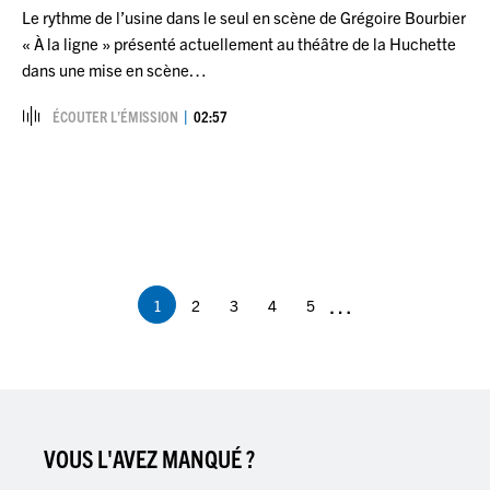
Le rythme de l’usine dans le seul en scène de Grégoire Bourbier
« À la ligne » présenté actuellement au théâtre de la Huchette
dans une mise en scène…
ÉCOUTER L’ÉMISSION
02:57
Pagination
…
1
2
3
4
5
Page
Page
Page
Page
Page
courante
VOUS L'AVEZ MANQUÉ ?