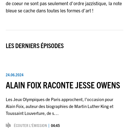
JEU DU JOUR
de coeur ne sont pas seulement d'ordre jazzistique, la note
bleue se cache dans toutes les formes d'art !
ESPACE
PREMIUM
LES DERNIERS ÉPISODES
24.06.2024
ALAIN FOIX RACONTE JESSE OWENS
Les Jeux Olympiques de Paris approchent, l’occasion pour
Alain Foix, auteur des biographies de Martin Luther King et
Toussaint Louverture, de s…
ÉCOUTER L’ÉMISSION
04:45