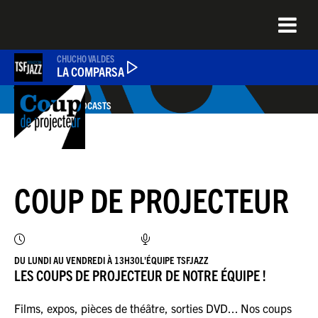
Aller
au
contenu
principal
CHUCHO VALDES
LA COMPARSA
TOUS LES PODCASTS
ÉMISSIONS
NEWS
COUP DE PROJECTEUR
QUEL ÉTAIT CE TITRE ?
DU LUNDI AU VENDREDI À 13H30
L'ÉQUIPE TSFJAZZ
JAZZENDA
LES COUPS DE PROJECTEUR DE NOTRE ÉQUIPE !
Films, expos, pièces de théâtre, sorties DVD... Nos coups