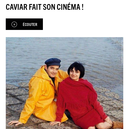
JEU DU JOUR
CAVIAR FAIT SON CINÉMA !
ESPACE
PREMIUM
ÉCOUTER