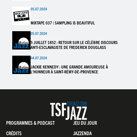
05.07.2024
MIXTAPE 037 | SAMPLING IS BEAUTIFUL
05.07.2024
5 JUILLET 1852 : RETOUR SUR LE CÉLÈBRE DISCOURS
ANTI-ESCLAVAGISTE DE FREDERICK DOUGLASS
04.07.2024
JACKIE KENNEDY : UNE GRANDE AMOUREUSE À
L'HONNEUR À SAINT-RÉMY-DE-PROVENCE
Pied
PROGRAMMES & PODCAST
JEU DU JOUR
de
CRÉDITS
JAZZENDA