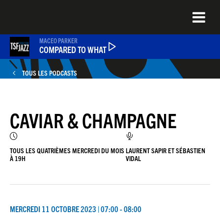
Aller
au
contenu
principal
MACEO PARKER
COMPARED TO WHAT
TOUS LES PODCASTS
ÉMISSIONS
CAVIAR & CHAMPAGNE
NEWS
QUEL ÉTAIT CE TITRE ?
TOUS LES QUATRIÈMES MERCREDI DU MOIS
LAURENT SAPIR ET SÉBASTIEN
À 19H
VIDAL
JAZZENDA
MERCREDI 11 OCTOBRE 2023 | 07:00 - 08:00