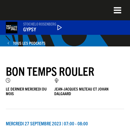
Aller
au
contenu
principal
STOCHELO ROSENBERG
GYPSY
TOUS LES PODCASTS
ÉMISSIONS
BON TEMPS ROULER
NEWS
QUEL ÉTAIT CE TITRE ?
LE DERNIER MERCREDI DU
JEAN-JACQUES MILTEAU ET JOHAN
MOIS
DALGAARD
JAZZENDA
MERCREDI 27 SEPTEMBRE 2023 | 07:00 - 08:00