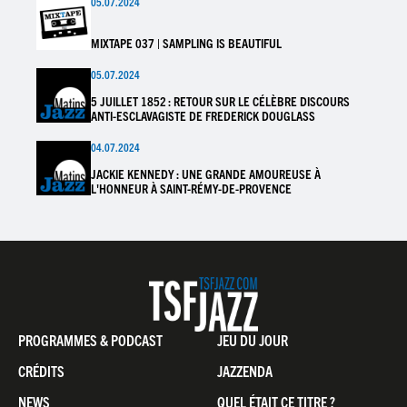
05.07.2024
MIXTAPE 037 | SAMPLING IS BEAUTIFUL
05.07.2024
5 JUILLET 1852 : RETOUR SUR LE CÉLÈBRE DISCOURS
ANTI-ESCLAVAGISTE DE FREDERICK DOUGLASS
04.07.2024
JACKIE KENNEDY : UNE GRANDE AMOUREUSE À
L'HONNEUR À SAINT-RÉMY-DE-PROVENCE
Pied
PROGRAMMES & PODCAST
JEU DU JOUR
de
CRÉDITS
JAZZENDA
page
NEWS
QUEL ÉTAIT CE TITRE ?