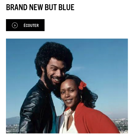
JEU DU JOUR
BRAND NEW BUT BLUE
ESPACE
PREMIUM
ÉCOUTER